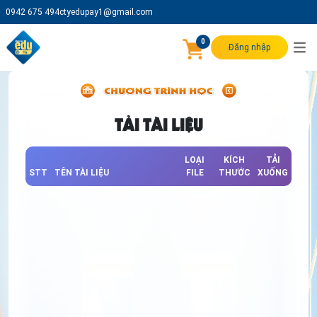
0942 675 494
ctyedupay1@gmail.com
0
Đăng nhập
TẢI TÀI LIỆU
LOẠI
KÍCH
TẢI
STT
TÊN TÀI LIỆU
FILE
THƯỚC
XUỐNG