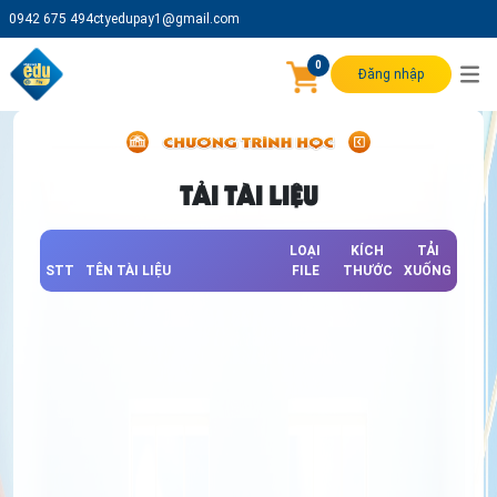
0942 675 494
ctyedupay1@gmail.com
0
Đăng nhập
TẢI TÀI LIỆU
LOẠI
KÍCH
TẢI
STT
TÊN TÀI LIỆU
FILE
THƯỚC
XUỐNG