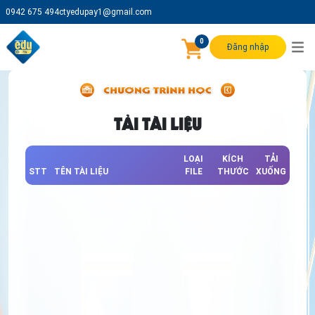
0942 675 494
ctyedupay1@gmail.com
0
Đăng nhập
TẢI TÀI LIỆU
LOẠI
KÍCH
TẢI
STT
TÊN TÀI LIỆU
FILE
THƯỚC
XUỐNG