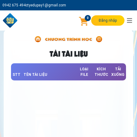
0942 675 494
ctyedupay1@gmail.com
0
Đăng nhập
TẢI TÀI LIỆU
LOẠI
KÍCH
TẢI
STT
TÊN TÀI LIỆU
FILE
THƯỚC
XUỐNG