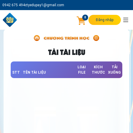
0942 675 494
ctyedupay1@gmail.com
0
Đăng nhập
TẢI TÀI LIỆU
LOẠI
KÍCH
TẢI
STT
TÊN TÀI LIỆU
FILE
THƯỚC
XUỐNG