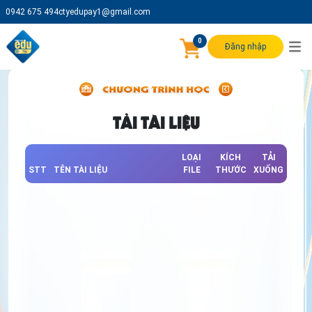
0942 675 494
ctyedupay1@gmail.com
0
Đăng nhập
TẢI TÀI LIỆU
LOẠI
KÍCH
TẢI
STT
TÊN TÀI LIỆU
FILE
THƯỚC
XUỐNG