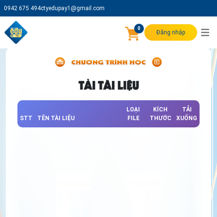
0942 675 494
ctyedupay1@gmail.com
0
Đăng nhập
TẢI TÀI LIỆU
LOẠI
KÍCH
TẢI
STT
TÊN TÀI LIỆU
FILE
THƯỚC
XUỐNG